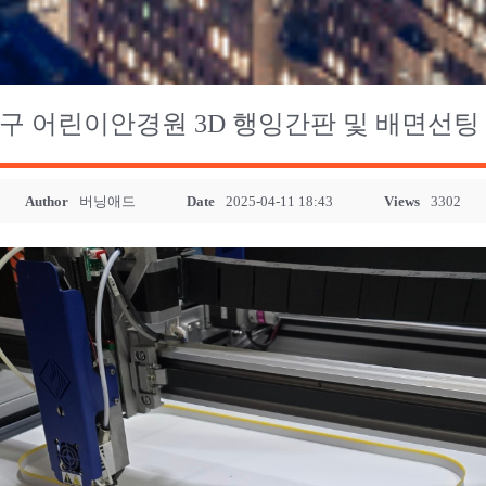
구 어린이안경원 3D 행잉간판 및 배면선팅
Author
버닝애드
Date
2025-04-11 18:43
Views
3302