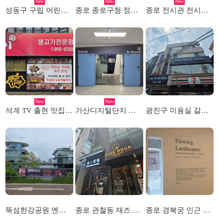
New
New
New
성동구 구립 어린이집 선팅시공
종로 종로구청 정원사의집 시트레터링 시공
종로 전시관 전시회 레터링 투명실사 작업
New
New
석계 TV 출현 맛집 고깃집 메뉴판 및 선팅시공
가산디지털단지 실내 스카시 간판
광진구 미용실 갈바채널 및 돌출간판 시공
뚝섬한강공원 엔제리너스 및 르엘캐슬 현수막시공
종로 관철동 재즈 클럽 외부 간판 및 내부 아크릴 간판 시공
종로 경북궁 인근 전시회 레터링 시트 시공