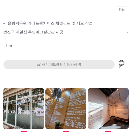
Print
«
올림픽공원 카레프랜차이즈 채널간판 및 시트 작업
광진구 네일샵 투명아크릴간판 시공
»
List