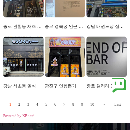
종로 관철동 재즈 클럽 외부 간판 및 내부 아크릴 간판 시공
종로 경북궁 인근 전시회 레터링 시트 시공
강남 태권도장 실내 사인물 및 외부 선팅 간판 시
강남 서초동 일식 레스토랑 채널 간판 및 시트선팅
광진구 인형뽑기 무인 매장 간판 및 선팅시공
종로 갤러리 전시회 레터링 시트 시공
1
2
3
4
5
6
7
8
9
10
»
Last
Powered by KBoard