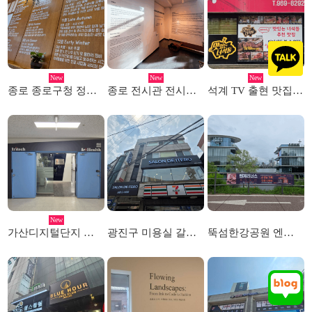
New
New
New
종로 종로구청 정원사의집 시트레터링 시공
종로 전시관 전시회 레터링 투명실사 작업
석계 TV 출현 맛집 고깃집 메뉴판 및 선팅시공
New
가산디지털단지 실내 스카시 간판
광진구 미용실 갈바채널 및 돌출간판 시공
뚝섬한강공원 엔제리너스 및 르엘캐슬 현수막시공