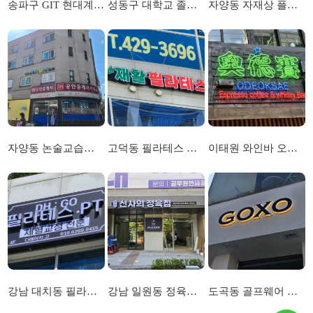
송파구 GIT 현대계열사 정비시스템 회사 채널간판 및 애폭시간판 시공
성동구 대학교 졸업전시회 목공 및 현수막 시공
자양동 자재상 플렉스간판 천,등 교체 및 실사선팅 작업
자양동 논술교습소 채널간판 및 실사선팅시공
고덕동 필라테스 채널간판 시공
이태원 와인바 오덕새 외부 네온사인간판 시공
강남 대치동 필라테스 플렉스간판 시공
강남 일원동 정육점 채널간판 및 플렉스간판 시공
도곡동 골프웨어 프랜차이즈 3D채널 및 실사선팅 시공