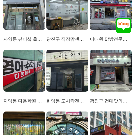
자양동 뷰티샵 올가뷰티 간판시공
광진구 직장맘센터 상담실 선팅 작업
이태원 닭밝전문점 채널간판 및 어닝 시공
자양동 다온학원 실사선팅 시공
화양동 도시락전문점 벽면 플렉스간판 및 에어간판 시공
광진구 건대맛의거리 술집 스카시간판 시공