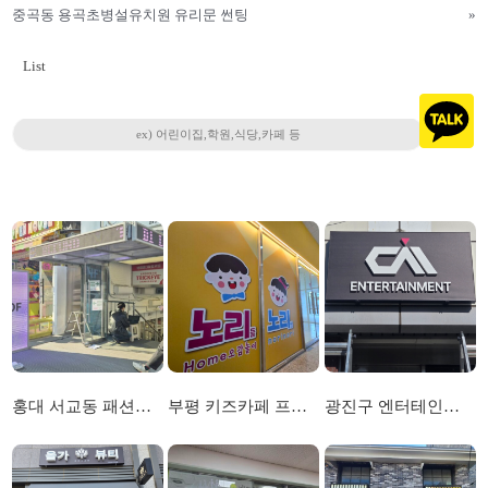
중곡동 용곡초병설유치원 유리문 썬팅
»
List
홍대 서교동 패션매장 루프 3D영상 및 전광판 작업
부평 키즈카페 프랜차이즈 노리들노리쌤 채널간판 및 실내 선팅
광진구 엔터테인먼트 간판 시공