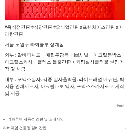
#음식점간판 #식당간판 #요식업간판 #프랜차이즈간판 #마
라탕간판
서울 노원구 라화쿵부 상계점
외부 : 갈바파사드 + 매립투광등 + led채널 + 아크릴등박스 +
아크릴스카시 + 플렉스 돌출간판 + 커팅실사출력물 썬팅 제
작 및 시공
내부 : 포맥스실사, 각종 실사출력물, 라이트패널 메뉴판, 벽
지용 인쇄시트지, 아크릴다보 액자, 포맥스스카시로고 제작
및 시공
Print
«
라화쿵부 개롱점 간판 및 실내사인
리버하임 건물명 갈바간판
»