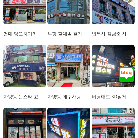
건대 양꼬치거리 강씨식당 간판
부평 팔대솥 철가마 간판 및 돌출간판
법무사 김범준 사무소 채널간판
자양동 돈스타 고깃집 간판
자양동 예수사랑교회 간판천갈이 고무스카시
버닝애드 3D일체형채널 간판