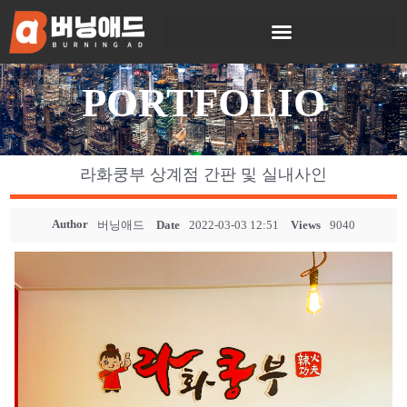
PORTFOLIO
라화쿵부 상계점 간판 및 실내사인
Author
버닝애드
Date
2022-03-03 12:51
Views
9040