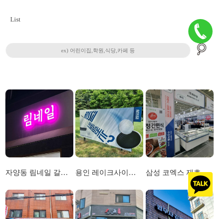
List
자양동 림네일 갈바간판 3D일체형채널간판
용인 레이크사이드CC 갈바지주간판 UV실사출력
삼성 코엑스 재호식품 간편식 전시회부스