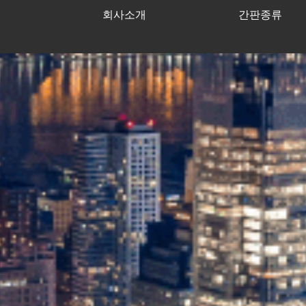
회사소개
간판종류