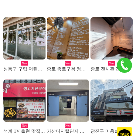
New
New
New
성동구 구립 어린이집 선팅시공
종로 종로구청 정원사의집 시트레터링 시공
종로 전시관 전시회 레터링 투명실사 작업
New
New
석계 TV 출현 맛집 고깃집 메뉴판 및 선팅시공
가산디지털단지 실내 스카시 간판
광진구 미용실 갈바채널 및 돌출간판 시공