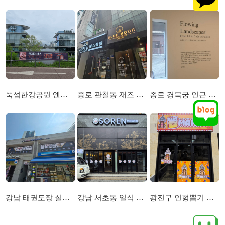
뚝섬한강공원 엔제리너스 및 르엘캐슬 현수막시공
종로 관철동 재즈 클럽 외부 간판 및 내부 아크릴 간판 시공
종로 경북궁 인근 전시회 레터링 시트 시공
강남 태권도장 실내 사인물 및 외부 선팅 간판 시
강남 서초동 일식 레스토랑 채널 간판 및 시트선팅
광진구 인형뽑기 무인 매장 간판 및 선팅시공