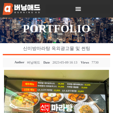
PORTFOLIO
신미방마라탕 옥외광고물 및 썬팅
Author
버닝애드
Date
2023-05-09 16:13
Views
7730