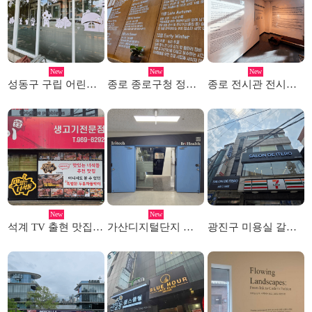
New
New
New
성동구 구립 어린이집 선팅시공
종로 종로구청 정원사의집 시트레터링 시공
종로 전시관 전시회 레터링 투명실사 작업
New
New
석계 TV 출현 맛집 고깃집 메뉴판 및 선팅시공
가산디지털단지 실내 스카시 간판
광진구 미용실 갈바채널 및 돌출간판 시공