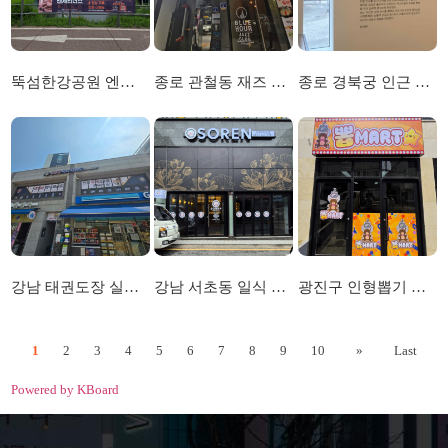
뚝섬한강공원 엔제리너스 및 르엘캐슬 현수막시공
종로 관철동 재즈 클럽 외부 간판 및 내부 아크릴 간판 시공
종로 경북궁 인근 전시회 레터링 시트 시공
강남 태권도장 실내 사인물 및 외부 선팅 간판 시
강남 서초동 일식 레스토랑 채널 간판 및 시트선팅
광진구 인형뽑기 무인 매장 간판 및 선팅시공
1
2
3
4
5
6
7
8
9
10
»
Last
Powered by KBoard