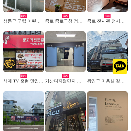
New
New
New
성동구 구립 어린이집 선팅시공
종로 종로구청 정원사의집 시트레터링 시공
종로 전시관 전시회 레터링 투명실사 작업
New
New
석계 TV 출현 맛집 고깃집 메뉴판 및 선팅시공
가산디지털단지 실내 스카시 간판
광진구 미용실 갈바채널 및 돌출간판 시공