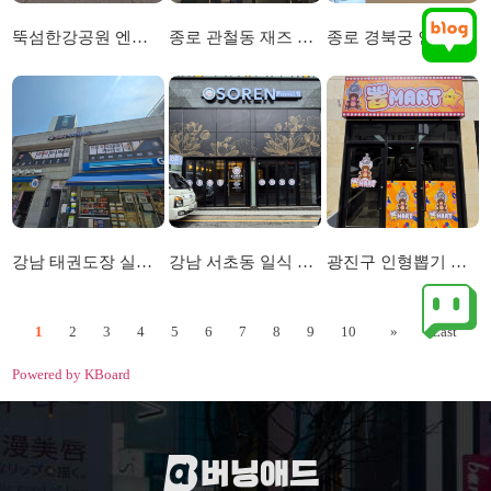
뚝섬한강공원 엔제리너스 및 르엘캐슬 현수막시공
종로 관철동 재즈 클럽 외부 간판 및 내부 아크릴 간판 시공
종로 경북궁 인근 전시회 레터링 시트 시공
강남 태권도장 실내 사인물 및 외부 선팅 간판 시
강남 서초동 일식 레스토랑 채널 간판 및 시트선팅
광진구 인형뽑기 무인 매장 간판 및 선팅시공
1
2
3
4
5
6
7
8
9
10
»
Last
Powered by KBoard