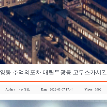
양동 추억의포차 매립투광등 고무스카시
Author
버닝애드
Date
2022-03-07 17:44
Views
9992