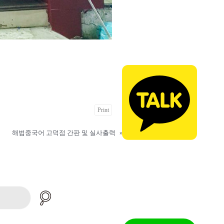
Print
해법중국어 고덕점 간판 및 실사출력
»