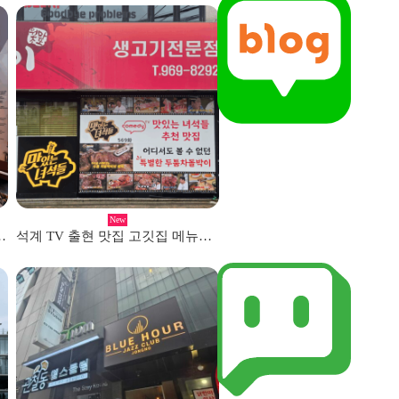
New
터링 투명실사 작업
석계 TV 출현 맛집 고깃집 메뉴판 및 선팅시공